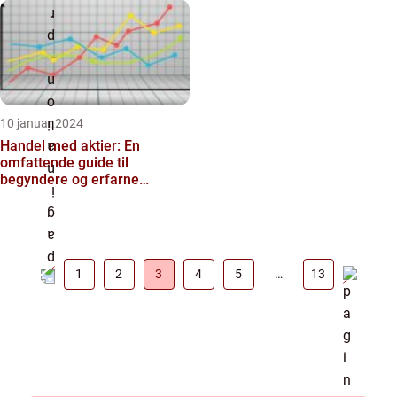
10 januar 2024
Handel med aktier: En
omfattende guide til
begyndere og erfarne
investorer
1
2
3
4
5
…
13