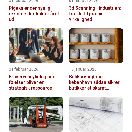
01 februar 2026
01 februar 2026
Pigekalender synlig
3d Scanning i industrien:
reklame der holder året
fra idé til præcis
ud
virkelighed
01 februar 2026
15 januar 2026
Erhvervspsykolog når
Butiksrengøring
følelser bliver en
københavn sådan sikrer
strategisk ressource
butikker et skarpt
førstehåndsindtryk