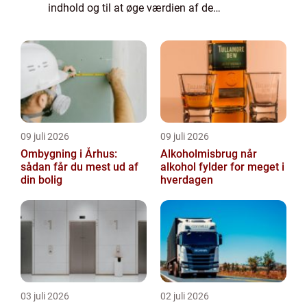
indhold og til at øge værdien af de
annoncer, der vises på siden. Hvis du ikke
ønsker, at der indsamles oplysninger, bør du
slett...
09 juli 2026
09 juli 2026
Ombygning i Århus:
Alkoholmisbrug når
sådan får du mest ud af
alkohol fylder for meget i
din bolig
hverdagen
03 juli 2026
02 juli 2026