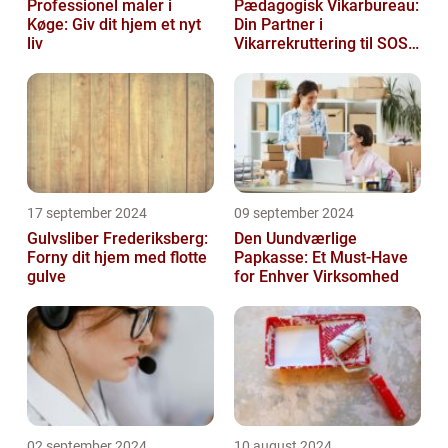
Professionel maler i
Pædagogisk Vikarbureau:
Køge: Giv dit hjem et nyt
Din Partner i
liv
Vikarrekruttering til SOSU
Jobs
17 september 2024
09 september 2024
Gulvsliber Frederiksberg:
Den Uundværlige
Forny dit hjem med flotte
Papkasse: Et Must-Have
gulve
for Enhver Virksomhed
02 september 2024
10 august 2024