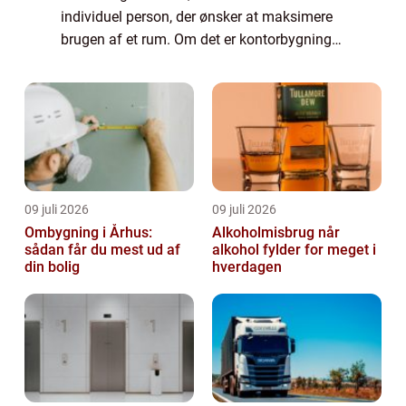
individuel person, der ønsker at maksimere
brugen af et rum. Om det er kontorbygninger,
offentlige rum, detailbutikker eller private
hjem, så kan dygtig space planning væ...
09 juli 2026
09 juli 2026
Ombygning i Århus:
Alkoholmisbrug når
sådan får du mest ud af
alkohol fylder for meget i
din bolig
hverdagen