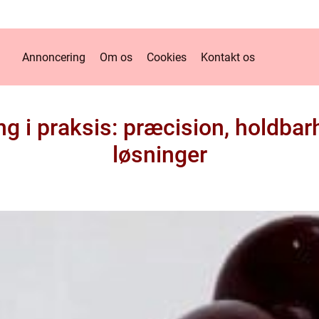
Annoncering
Om os
Cookies
Kontakt os
ng i praksis: præcision, holdbar
løsninger