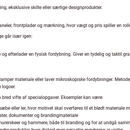
ng, eksklusive skilte eller særlige designprodukter.
paneler, frontplader og mærkning, hvor vægt og pris spiller en roll
e går især igen:
 og efterlader en fysisk fordybning. Giver en tydelig og taktil 
damper materiale eller laver mikroskopiske fordybninger. Metode
e logoer.
 en bred vifte af specialopgaver. Eksempler kan være:
sæbe eller ler, hvor motivet skal overføres til et blødt materiale 
fikater, dokumenter og brandingmateriale
 murerskeer og hammere, både til branding og for at undgå sa
dre produkter, hvor diskret men nøjagtig mærkning er vigtig