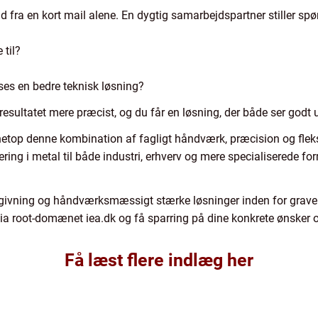
 fra en kort mail alene. En dygtig samarbejdspartner stiller sp
 til?
asses en bedre teknisk løsning?
esultatet mere præcist, og du får en løsning, der både ser godt u
 netop denne kombination af fagligt håndværk, præcision og flek
ng i metal til både industri, erhverv og mere specialiserede for
dgivning og håndværksmæssigt stærke løsninger inden for graveri
n via root-domænet iea.dk og få sparring på dine konkrete ønsker o
Få læst flere indlæg her