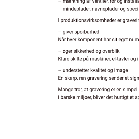
– mærkning af ventiler, rør og install
– mindeplader, navneplader og specia
I produktionsvirksomheder er gravering
– giver sporbarhed
Når hver komponent har sit eget numme
– øger sikkerhed og overblik
Klare skilte på maskiner, el-tavler og i
– understøtter kvalitet og image
En skarp, ren gravering sender et sign
Mange tror, at gravering er en simpe
i barske miljøer, bliver det hurtigt et