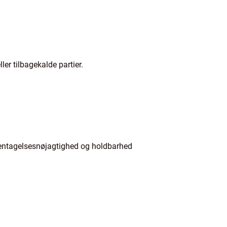
er tilbagekalde partier.
 gentagelsesnøjagtighed og holdbarhed