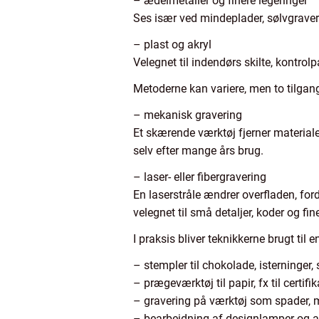
– ædelmetaller og finere legeringer
Ses især ved mindeplader, sølvgraveri
– plast og akryl
Velegnet til indendørs skilte, kontrol
Metoderne kan variere, men to tilgang
– mekanisk gravering
Et skærende værktøj fjerner materiale
selv efter mange års brug.
– laser- eller fibergravering
En laserstråle ændrer overfladen, for
velegnet til små detaljer, koder og fin
I praksis bliver teknikkerne brugt til
– stempler til chokolade, isterninger, 
– prægeværktøj til papir, fx til certi
– gravering på værktøj som spader,
– bearbejdning af designlamper og an