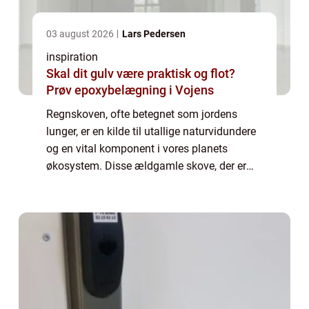
03 august 2026
Lars Pedersen
inspiration
Skal dit gulv være praktisk og flot?
Prøv epoxybelægning i Vojens
Regnskoven, ofte betegnet som jordens
lunger, er en kilde til utallige naturvidundere
og en vital komponent i vores planets
økosystem. Disse ældgamle skove, der er
spredt over store dele af ækvatoriale
regioner, er hjem for mere en...