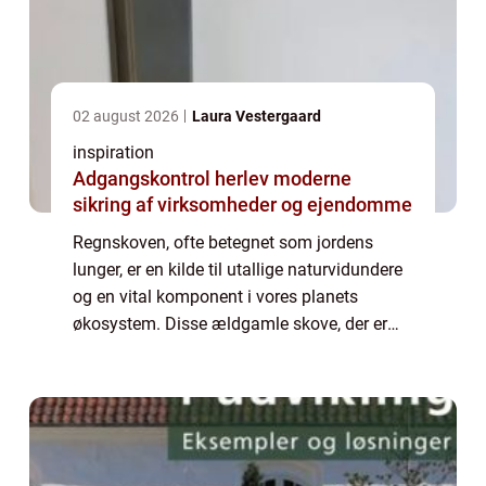
02 august 2026
Laura Vestergaard
inspiration
Adgangskontrol herlev moderne
sikring af virksomheder og ejendomme
Regnskoven, ofte betegnet som jordens
lunger, er en kilde til utallige naturvidundere
og en vital komponent i vores planets
økosystem. Disse ældgamle skove, der er
spredt over store dele af ækvatoriale
regioner, er hjem for mere en...