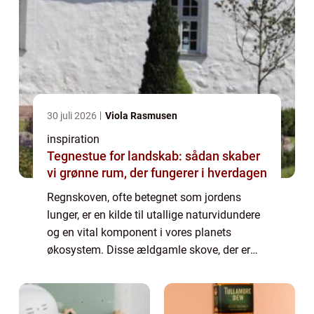
30 juli 2026
Viola Rasmusen
inspiration
Tegnestue for landskab: sådan skaber
vi grønne rum, der fungerer i hverdagen
Regnskoven, ofte betegnet som jordens
lunger, er en kilde til utallige naturvidundere
og en vital komponent i vores planets
økosystem. Disse ældgamle skove, der er
spredt over store dele af ækvatoriale
regioner, er hjem for mere en...