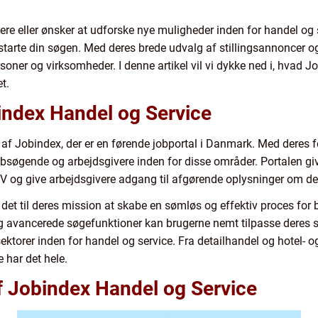
iere eller ønsker at udforske nye muligheder inden for handel og
 starte din søgen. Med deres brede udvalg af stillingsannoncer o
soner og virksomheder. I denne artikel vil vi dykke ned i, hvad J
et.
index Handel og Service
 af Jobindex, der er en førende jobportal i Danmark. Med deres
jobsøgende og arbejdsgivere inden for disse områder. Portalen g
s CV og give arbejdsgivere adgang til afgørende oplysninger om d
 det til deres mission at skabe en sømløs og effektiv proces for
og avancerede søgefunktioner kan brugerne nemt tilpasse deres s
ektorer inden for handel og service. Fra detailhandel og hotel- o
 har det hele.
af Jobindex Handel og Service