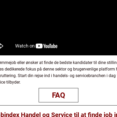
ømmejob eller ønsker at finde de bedste kandidater til dine stilli
res dedikerede fokus på denne sektor og brugervenlige platform h
uttering. Start din rejse ind i handels- og servicebranchen i dag
ce tilbyder.
FAQ
index Handel og Service til at finde job 