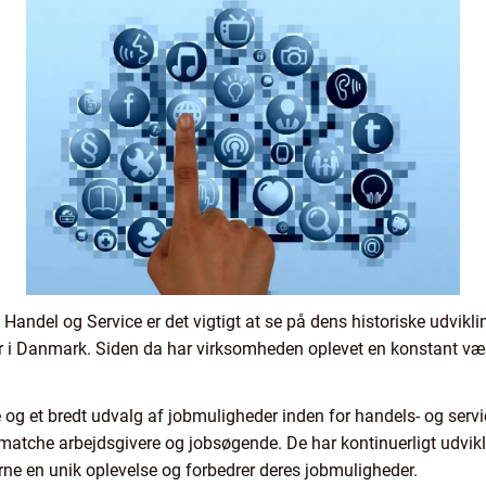
 Handel og Service er det vigtigt at se på dens historiske udvikl
er i Danmark. Siden da har virksomheden oplevet en konstant væk
e og et bredt udvalg af jobmuligheder inden for handels- og se
at matche arbejdsgivere og jobsøgende. De har kontinuerligt udvik
erne en unik oplevelse og forbedrer deres jobmuligheder.