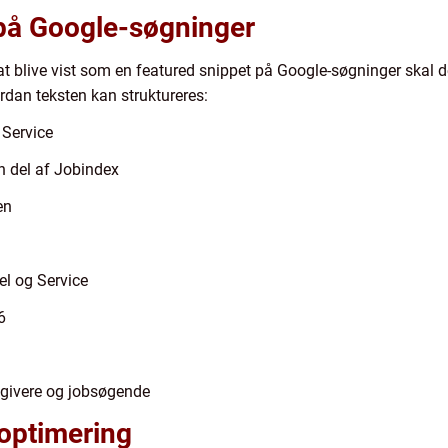
 på Google-søgninger
at blive vist som en featured snippet på Google-søgninger skal de
dan teksten kan struktureres:
 Service
 del af Jobindex
en
el og Service
6
sgivere og jobsøgende
 optimering