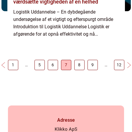
værdsætte vigtigheden af en helhed
Logistik Uddannelse – En dybdegående
undersøgelse af et vigtigt og efterspurgt område
Introduktion til Logistik Uddannelse Logistik er
afgørende for at opnå effektivitet og nå
målsætninger i enhver virksomhed. Det er
processen med at planlægge,...
1
…
5
6
7
8
9
…
12
Adresse