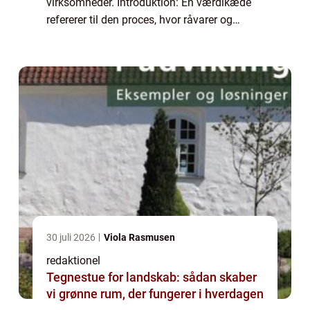
virksomheder. Introduktion: En værdikæde
refererer til den proces, hvor råvarer og
ressourcer konverteres til et færdigt produkt
eller en tjeneste, der kan tilbydes til...
30 juli 2026
Viola Rasmusen
redaktionel
Tegnestue for landskab: sådan skaber
vi grønne rum, der fungerer i hverdagen