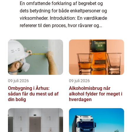
En omfattende forklaring af begrebet og
dets betydning for både enkeltpersoner og
virksomheder. Introduktion: En værdikæde
refererer til den proces, hvor råvarer og
ressourcer konverteres til et færdigt produkt
eller en tjeneste, der kan tilbydes til...
09 juli 2026
09 juli 2026
Ombygning i Århus:
Alkoholmisbrug når
sådan får du mest ud af
alkohol fylder for meget i
din bolig
hverdagen