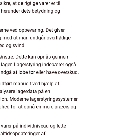
e, at de rigtige varer er til
, herunder dets betydning og
erne ved opbevaring. Det giver
ig med at man undgår overflødige
ed og svind.
smønstre. Dette kan opnås gennem
 lager. Lagerstyring indebærer også
undgå at løbe tør eller have overskud.
 udført manuelt ved hjælp af
nalysere lagerdata på en
tion. Moderne lagerstyringssystemer
ighed for at opnå en mere præcis og
varer på individniveau og lette
altidsopdateringer af