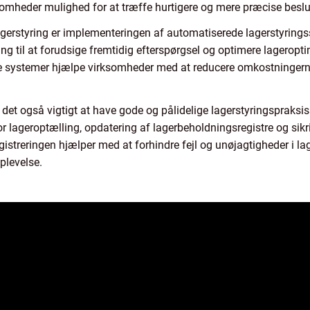
ksomheder mulighed for at træffe hurtigere og mere præcise beslu
lagerstyring er implementeringen af automatiserede lagerstyring
g til at forudsige fremtidig efterspørgsel og optimere lageropti
e systemer hjælpe virksomheder med at reducere omkostningern
er det også vigtigt at have gode og pålidelige lagerstyringspraksi
r lageroptælling, opdatering af lagerbeholdningsregistre og sikr
istreringen hjælper med at forhindre fejl og unøjagtigheder i lag
plevelse.