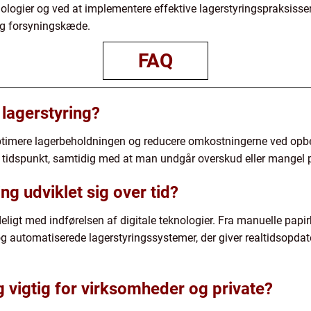
ogier og ved at implementere effektive lagerstyringspraksisse
ig forsyningskæde.
FAQ
lagerstyring?
ptimere lagerbeholdningen og reducere omkostningerne ved opbevar
ge tidspunkt, samtidig med at man undgår overskud eller mangel p
ng udviklet sig over tid?
deligt med indførelsen af digitale teknologier. Fra manuelle papi
 og automatiserede lagerstyringssystemer, der giver realtidsopda
g vigtig for virksomheder og private?