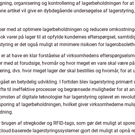
g, organisering og kontrollering af lagerbeholdningen for at sikr
nne artikel vil give en dybdegående undersøgelse af lagerstyring
ælper med at optimere lagerbeholdningen og reducere omkostning
k varer på lager til at opfylde kundernes efterspørgsel, samtid
tyring er det også muligt at minimere risikoen for lagerobsoleth
ing er at have en klar forståelse af virksomhedens efterspørgsel
r med at forudsige, hvornår og hvor meget en vare skal være på
ing, dvs. hvor meget lager der skal bestilles og hvornår, for at 
gået en betydelig udvikling. I fortiden blev lagerstyring primært
fte til ineffektive processer og begrænsede muligheder for at a
en af digitale teknologier har lagerstyring oplevet en revolu
sporing af lagerbeholdningen, hvilket giver virksomhederne mul
ldning.
brugen af stregkoder og RFID-tags, som gør det muligt at spore 
loud-baserede lagerstyringssystemer gjort det muligt at opnå re