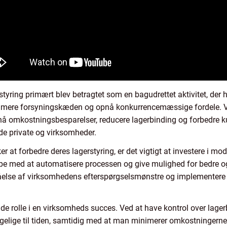
rstyring primært blev betragtet som en bagudrettet aktivitet, der h
ptimere forsyningskæden og opnå konkurrencemæssige fordele. Vir
nå omkostningsbesparelser, reducere lagerbinding og forbedre kund
de private og virksomheder.
r at forbedre deres lagerstyring, er det vigtigt at investere i m
lpe med at automatisere processen og give mulighed for bedre o
ståelse af virksomhedens efterspørgselsmønstre og implementer
ørende rolle i en virksomheds succes. Ved at have kontrol over la
gængelige til tiden, samtidig med at man minimerer omkostningerne