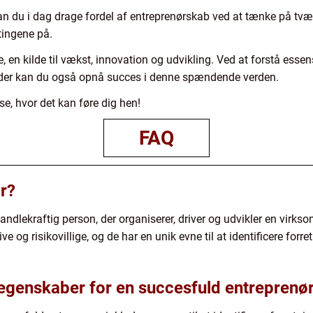
n du i dag drage fordel af entreprenørskab ved at tænke på tvær
tingene på.
e, en kilde til vækst, innovation og udvikling. Ved at forstå ess
er kan du også opnå succes i denne spændende verden.
 se, hvor det kan føre dig hen!
FAQ
r?
ndlekraftig person, der organiserer, driver og udvikler en virkso
ive og risikovillige, og de har en unik evne til at identificere f
 egenskaber for en succesfuld entreprenø