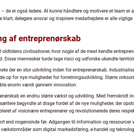
e – de er også ledere. At kunne håndtere og motivere et team er
klart, delegere ansvar og inspirere medarbejdere er alle vigtig
g af entreprenørskab
 oldtidens civilisationer, hvor nogle af de mest kendte entrepren
isse mennesker turde tage risici og udforske ukendte territori
kete der en stor udvikling inden for entreprenørskab. Industrialise
de op for nye muligheder for forretningsudvikling. Større virkso
kabte enorm værdi gennem innovation.
renørskab en endnu større vækst og udvikling. Med fremskridt in
sættere begyndte at drage fordel af de nye muligheder, der ops
eret af visionære entreprenører og revolutionerede deres respekt
rt end nogensinde før. Adgangen til information og ressourcer v
e vækstområder som digital markedsføring, e-handel og teknolog