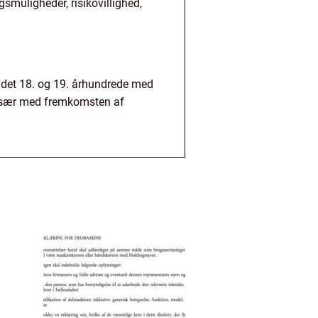
gsmuligheder, risikovillighed,
 i det 18. og 19. århundrede med
, især med fremkomsten af