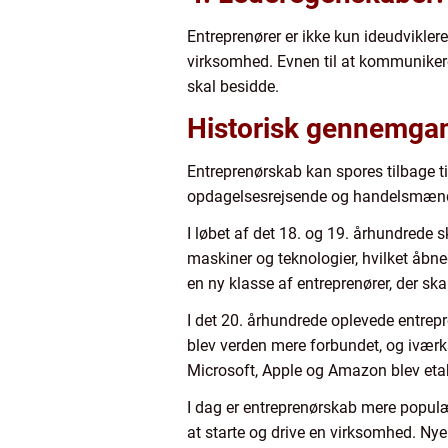
Entreprenører er ikke kun ideudvikler
virksomhed. Evnen til at kommunikere 
skal besidde.
Historisk gennemgan
Entreprenørskab kan spores tilbage til
opdagelsesrejsende og handelsmænd. D
I løbet af det 18. og 19. århundrede s
maskiner og teknologier, hvilket åbne
en ny klasse af entreprenører, der s
I det 20. århundrede oplevede entrep
blev verden mere forbundet, og iværk
Microsoft, Apple og Amazon blev etabl
I dag er entreprenørskab mere populæ
at starte og drive en virksomhed. Ny