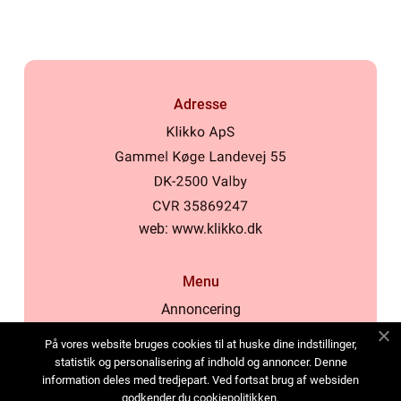
Adresse
web:
www.klikko.dk
Menu
Annoncering
Om os
På vores website bruges cookies til at huske dine indstillinger,
Cookies
statistik og personalisering af indhold og annoncer. Denne
information deles med tredjepart. Ved fortsat brug af websiden
Kontakt os
godkender du cookiepolitikken.