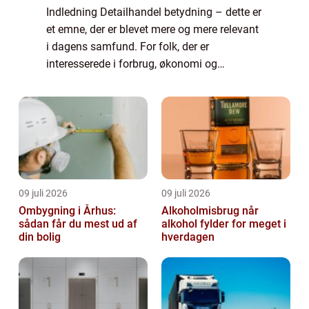
Indledning Detailhandel betydning – dette er
et emne, der er blevet mere og mere relevant
i dagens samfund. For folk, der er
interesserede i forbrug, økonomi og
virksomheder, er det vigtigt at forstå, hvad
detailhandel indebærer og hvordan det ...
09 juli 2026
09 juli 2026
Ombygning i Århus:
Alkoholmisbrug når
sådan får du mest ud af
alkohol fylder for meget i
din bolig
hverdagen