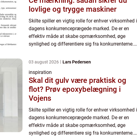
Ce mærkning: sådan sikrer du
lovlige og trygge maskiner
Skilte spiller en vigtig rolle for enhver virksomhed i
dagens konkurrenceprægede marked. De er en
effektiv måde at skabe opmærksomhed, øge
synlighed og differentiere sig fra konkurrenterne.
Hvis du leder efter skilte i Nordjy...
03 august 2026
Lars Pedersen
inspiration
Skal dit gulv være praktisk og
flot? Prøv epoxybelægning i
Vojens
Skilte spiller en vigtig rolle for enhver virksomhed i
dagens konkurrenceprægede marked. De er en
effektiv måde at skabe opmærksomhed, øge
synlighed og differentiere sig fra konkurrenterne.