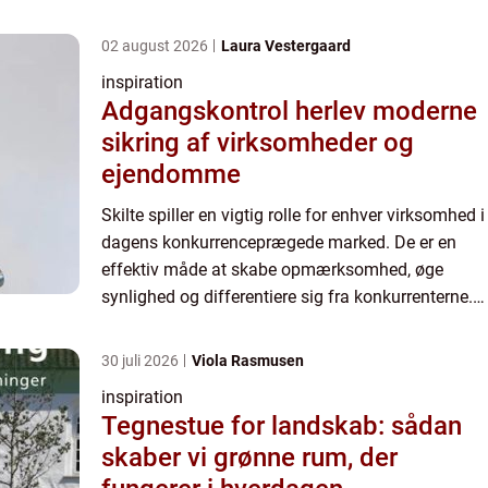
Hvis du leder efter skilte i Nordjy...
02 august 2026
Laura Vestergaard
inspiration
Adgangskontrol herlev moderne
sikring af virksomheder og
ejendomme
Skilte spiller en vigtig rolle for enhver virksomhed i
dagens konkurrenceprægede marked. De er en
effektiv måde at skabe opmærksomhed, øge
synlighed og differentiere sig fra konkurrenterne.
Hvis du leder efter skilte i Nordjy...
30 juli 2026
Viola Rasmusen
inspiration
Tegnestue for landskab: sådan
skaber vi grønne rum, der