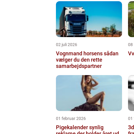
02 juli 2026
08
Vognmand horsens sådan
Vv
vælger du den rette
samarbejdspartner
01 februar 2026
01 
Pigekalender synlig
3d
reklame der holder året ud
fr