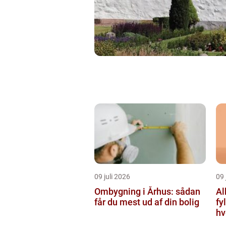
09 juli 2026
09 
Ombygning i Århus: sådan
Alk
får du mest ud af din bolig
fy
hv