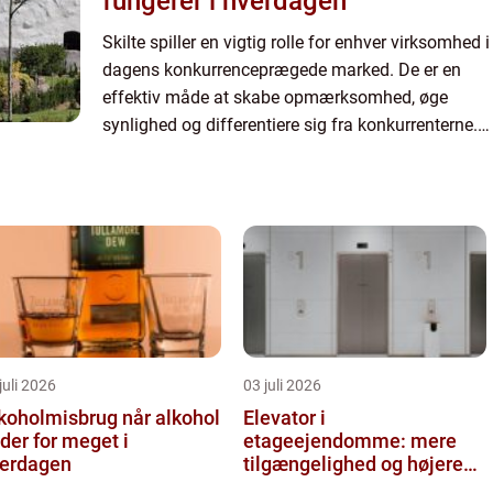
fungerer i hverdagen
Skilte spiller en vigtig rolle for enhver virksomhed i
dagens konkurrenceprægede marked. De er en
effektiv måde at skabe opmærksomhed, øge
synlighed og differentiere sig fra konkurrenterne.
Hvis du leder efter skilte i Nordjy...
juli 2026
03 juli 2026
oholmisbrug når alkohol
Elevator i
lder for meget i
etageejendomme: mere
erdagen
tilgængelighed og højere
boligværdi