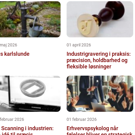
 maj 2026
01 april 2026
s karlslunde
Industrigravering i praksis:
præcision, holdbarhed og
fleksible løsninger
februar 2026
01 februar 2026
 Scanning i industrien:
Erhvervspsykolog når
a idé til præcis
følelser bliver en strategisk