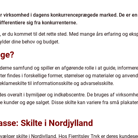
enhver virksomhed i dagens konkurrenceprægede marked. De er en
ferentiere sig fra konkurrenterne.
, er du kommet til det rette sted. Med mange års erfaring og eks
pfylder dine behov og budget.
tige?
moderne samfund og spiller en afgørende rolle i at guide, infor
er findes i forskellige former, størrelser og materialer og anvend
klameskilte til informationsskilte og advarselsskilte.
es overalt i bymiljøer og indkøbscentre. De bruges af virksomhed
 kunder og øge salget. Disse skilte kan variere fra små plakater 
sse: Skilte i Nordjylland
vælger skilte i Nordjylland. Hos Fjerritslev Tryk er deres kundese