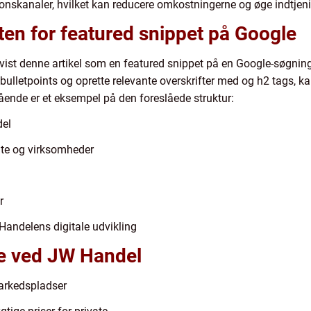
tionskanaler, hvilket kan reducere omkostningerne og øge indtjen
sten for featured snippet på Google
vist denne artikel som en featured snippet på en Google-søgning, 
f bulletpoints og oprette relevante overskrifter med og h2 tags, k
ende er et eksempel på den foreslåede struktur:
del
ate og virksomheder
r
Handelens digitale udvikling
le ved JW Handel
markedspladser