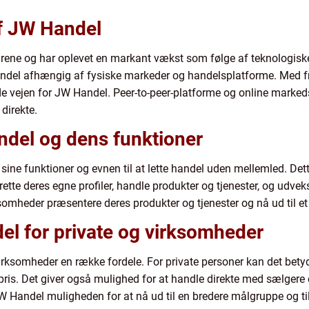
af JW Handel
ene og har oplevet en markant vækst som følge af teknologiske 
andel afhængig af fysiske markeder og handelsplatforme. Med fr
ede vejen for JW Handel. Peer-to-peer-platforme og online mark
 direkte.
del og dens funktioner
ne funktioner og evnen til at lette handel uden mellemled. Dett
rette deres egne profiler, handle produkter og tjenester, og udve
omheder præsentere deres produkter og tjenester og nå ud til et 
el for private og virksomheder
irksomheder en række fordele. For private personer kan det betyd
 pris. Det giver også mulighed for at handle direkte med sælgere 
W Handel muligheden for at nå ud til en bredere målgruppe og ti