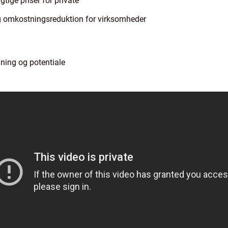
ige priser for private
g omkostningsreduktion for virksomheder
ing og potentiale