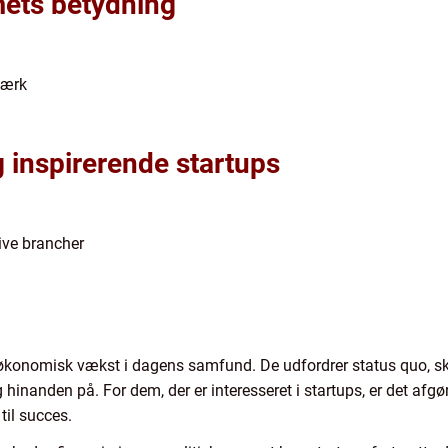
mets betydning
værk
g inspirerende startups
ive brancher
g økonomisk vækst i dagens samfund. De udfordrer status quo, 
hinanden på. For dem, der er interesseret i startups, er det afgør
til succes.