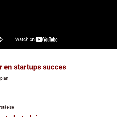
or en startups succes
splan
ståelse