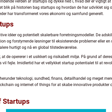
ændende verden af startups og dykke ned i, hvad der er vigtigt at 
e et blik på historien bag startups og hvordan de har udviklet sig
der har transformeret vores økonomi og samfund generelt.
rtups
ve idéer og potentielt skalerbare forretningsmodeller. De adskill
on og forstyrrende løsninger til eksisterende problemer eller en n
ere hurtigt og nå en global tilstedeværelse.
, at de opererer i et usikkert og risikabelt miljø. På grund af dere
il fejle. Imidlertid har et vellykket startup potentialet til at re
r, herunder teknologi, sundhed, finans, detailhandel og meget mer
ockchain og internet of things for at skabe innovative produkter
f Startups