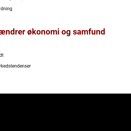
ydning
s ændrer økonomi og samfund
dt
rkedstendenser