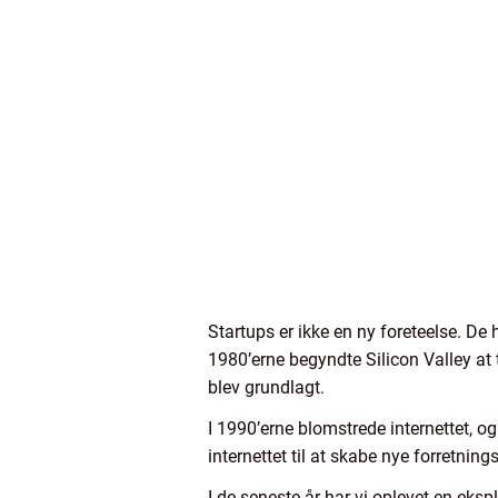
Startups er ikke en ny foreteelse. De 
1980’erne begyndte Silicon Valley at
blev grundlagt.
I 1990’erne blomstrede internettet, 
internettet til at skabe nye forretni
I de seneste år har vi oplevet en eksp