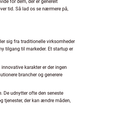
vide for dem, der er generelt
 over tid. Så lad os se nærmere på,
er sig fra traditionelle virksomheder
y tilgang til markeder. Et startup er
s innovative karakter er der ingen
volutionere brancher og generere
e. De udnytter ofte den seneste
 og tjenester, der kan ændre måden,