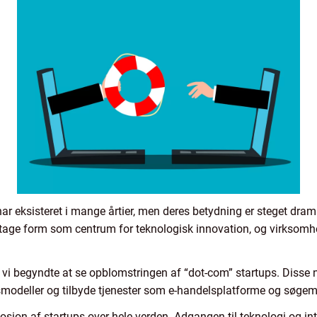
har eksisteret i mange årtier, men deres betydning er steget dram
 tage form som centrum for teknologisk innovation, og virksomh
og vi begyndte at se opblomstringen af “dot-com” startups. Diss
ngsmodeller og tilbyde tjenester som e-handelsplatforme og søgem
losion af startups over hele verden. Adgangen til teknologi og int