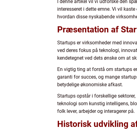
I denne artikel vil vi udforske den sp
interesseret i dette emne. Vi vil kast
hvordan disse nyskabende virksomhe
Præsentation af Sta
Startups er virksomheder med innovati
ved deres fokus på teknologi, innovati
kendetegnet ved dets ønske om at skal
En vigtig ting at forstå om startups er
garanti for succes, og mange startups v
betydelige økonomiske afkast.
Startups opstår i forskellige sektore
teknologi som kunstig intelligens, bl
folk lever, arbejder og interagerer på.
Historisk udvikling a