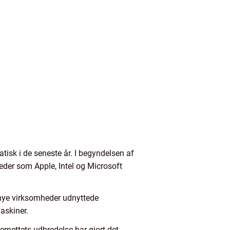
atisk i de seneste år. I begyndelsen af
eder som Apple, Intel og Microsoft
e nye virksomheder udnyttede
askiner.
ernettets udbredelse har gjort det