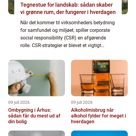
Tegnestue for landskab: sådan skaber
vi grønne rum, der fungerer i hverdagen
Når det kommer til virksomheders betydning
for samfundet og miljøet, spiller corporate
social responsibility (CSR) en afgørende
rolle. CSR-strategier er blevet et vigtigt
redskab for virksomheder til at demonstrere
deres engagement i bæredygtighed, e...
09 juli 2026
09 juli 2026
Ombygning i Århus:
Alkoholmisbrug når
sådan får du mest ud af
alkohol fylder for meget i
din bolig
hverdagen