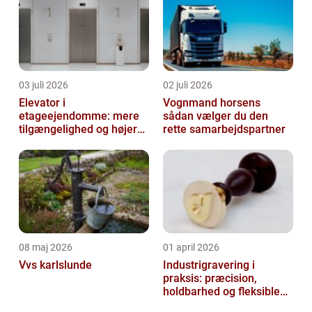
03 juli 2026
02 juli 2026
Elevator i
Vognmand horsens
etageejendomme: mere
sådan vælger du den
tilgængelighed og højere
rette samarbejdspartner
boligværdi
08 maj 2026
01 april 2026
Vvs karlslunde
Industrigravering i
praksis: præcision,
holdbarhed og fleksible
løsninger