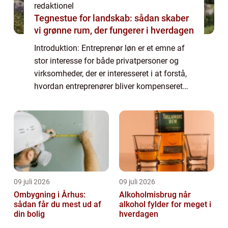
redaktionel
Tegnestue for landskab: sådan skaber
vi grønne rum, der fungerer i hverdagen
Introduktion: Entreprenør løn er et emne af
stor interesse for både privatpersoner og
virksomheder, der er interesseret i at forstå,
hvordan entreprenører bliver kompenseret
for deres arbejde. I denne artikel vil vi
udforske, hvad entreprenør løn ind...
09 juli 2026
09 juli 2026
Ombygning i Århus:
Alkoholmisbrug når
sådan får du mest ud af
alkohol fylder for meget i
din bolig
hverdagen