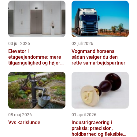
03 juli 2026
02 juli 2026
Elevator i
Vognmand horsens
etageejendomme: mere
sådan vælger du den
tilgængelighed og højere
rette samarbejdspartner
boligværdi
08 maj 2026
01 april 2026
Vvs karlslunde
Industrigravering i
praksis: præcision,
holdbarhed og fleksible