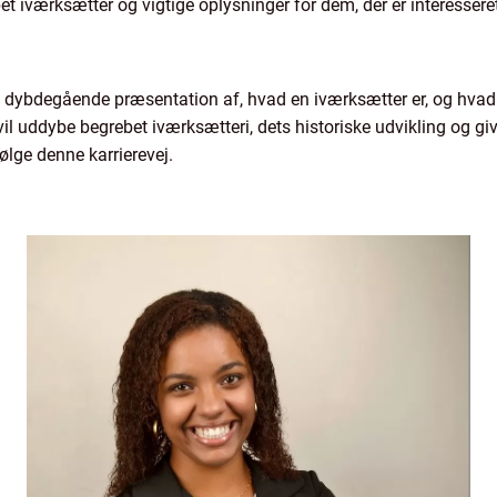
 iværksætter og vigtige oplysninger for dem, der er interesseret
g dybdegående præsentation af, hvad en iværksætter er, og hvad de
vil uddybe begrebet iværksætteri, dets historiske udvikling og give
ølge denne karrierevej.