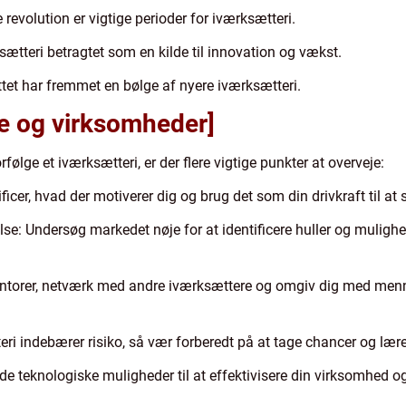
 revolution er vigtige perioder for iværksætteri.
ætteri betragtet som en kilde til innovation og vækst.
ttet har fremmet en bølge af nyere iværksætteri.
ate og virksomheder]
orfølge et iværksætteri, er der flere vigtige punkter at overveje:
ficer, hvad der motiverer dig og brug det som din drivkraft til a
e: Undersøg markedet nøje for at identificere huller og mulighed
ntorer, netværk med andre iværksættere og omgiv dig med menn
tteri indebærer risiko, så vær forberedt på at tage chancer og lære 
t de teknologiske muligheder til at effektivisere din virksomhed og