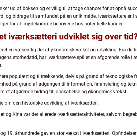
ker ud af boksen og er villig til at tage chancer for at opnå succ
 og bidrage til samfundet på en unik måde. Iværksættere er i stan
inger for at imødekomme behovene hos potentielle kunder.
 iværksætteri udviklet sig over tid?
været en væsentlig del af økonomisk vækst og udvikling. Fra de t
ingens storhedstid, har iværksættere spillet en afgørende rolle i
n.
 mere populært og tiltrækkende, delvis på grund af teknologiske f
ksomhed på grund af adgangen til information, finansiering og tekn
om et afgørende bidrag til jobskabelse og økonomisk vækst.
eje om den historiske udvikling af iværksætteri:
et og Kina var der allerede iværksætteraktiviteter, selvom begreb
8. og 19. århundrede gav en stor vækst i iværksætteri. Opfindelse