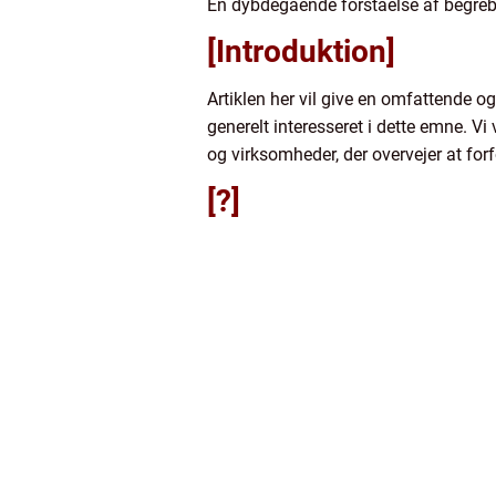
En dybdegående forståelse af begrebet
[Introduktion]
Artiklen her vil give en omfattende o
generelt interesseret i dette emne. Vi 
og virksomheder, der overvejer at forf
[?]