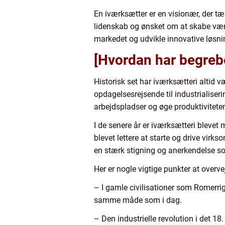
En iværksætter er en visionær, der tæn
lidenskab og ønsket om at skabe værdi
markedet og udvikle innovative løsn
[Hvordan har begrebet
Historisk set har iværksætteri altid 
opdagelsesrejsende til industrialiser
arbejdspladser og øge produktivitete
I de senere år er iværksætteri blevet
blevet lettere at starte og drive vir
en stærk stigning og anerkendelse s
Her er nogle vigtige punkter at overv
– I gamle civilisationer som Romerrig
samme måde som i dag.
– Den industrielle revolution i det 1