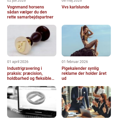
02 juli 2026
08 maj 2026
Vognmand horsens
Vvs karlslunde
sådan vælger du den
rette samarbejdspartner
01 april 2026
01 februar 2026
Industrigravering i
Pigekalender synlig
praksis: præcision,
reklame der holder året
holdbarhed og fleksible
ud
løsninger