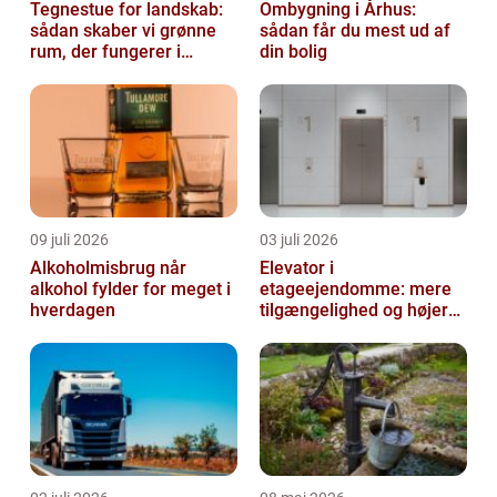
Tegnestue for landskab:
Ombygning i Århus:
sådan skaber vi grønne
sådan får du mest ud af
rum, der fungerer i
din bolig
hverdagen
09 juli 2026
03 juli 2026
Alkoholmisbrug når
Elevator i
alkohol fylder for meget i
etageejendomme: mere
hverdagen
tilgængelighed og højere
boligværdi