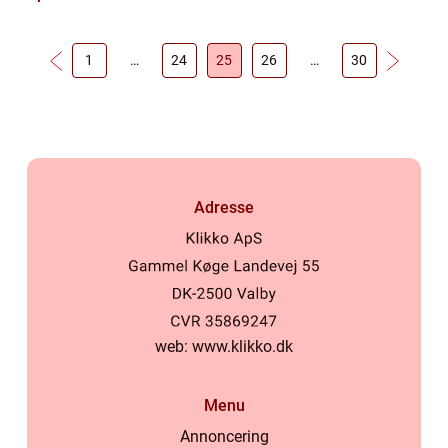
1
…
24
25
26
…
30
Adresse
web:
www.klikko.dk
Menu
Annoncering