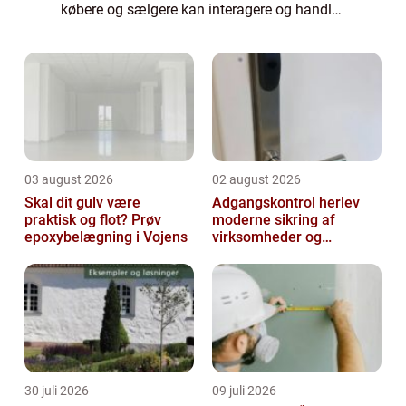
købere og sælgere kan interagere og handle
uden fysiske grænser. Denne artikel vil
dykke ned i verdenen af e-handel, give en
his...
03 august 2026
02 august 2026
Skal dit gulv være
Adgangskontrol herlev
praktisk og flot? Prøv
moderne sikring af
epoxybelægning i Vojens
virksomheder og
ejendomme
30 juli 2026
09 juli 2026