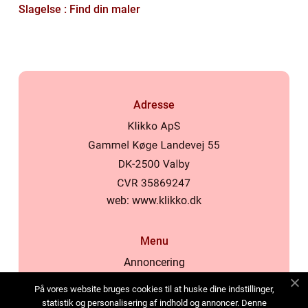
Slagelse : Find din maler
Adresse
web:
www.klikko.dk
Menu
Annoncering
Om os
På vores website bruges cookies til at huske dine indstillinger,
Cookies
statistik og personalisering af indhold og annoncer. Denne