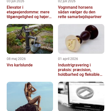
03 juli 2026
02 juli 2026
Elevator i
Vognmand horsens
etageejendomme: mere
sådan vælger du den
tilgængelighed og højere
rette samarbejdspartner
boligværdi
08 maj 2026
01 april 2026
Vvs karlslunde
Industrigravering i
praksis: præcision,
holdbarhed og fleksible
løsninger