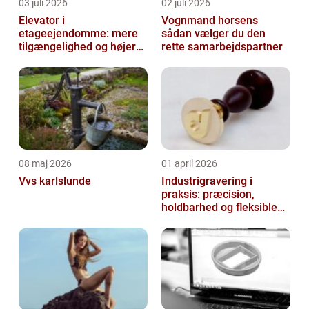
03 juli 2026
02 juli 2026
Elevator i
Vognmand horsens
etageejendomme: mere
sådan vælger du den
tilgængelighed og højere
rette samarbejdspartner
boligværdi
08 maj 2026
01 april 2026
Vvs karlslunde
Industrigravering i
praksis: præcision,
holdbarhed og fleksible
løsninger