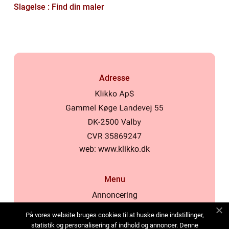
Slagelse : Find din maler
Adresse
web:
www.klikko.dk
Menu
Annoncering
Om os
På vores website bruges cookies til at huske dine indstillinger,
Cookies
statistik og personalisering af indhold og annoncer. Denne