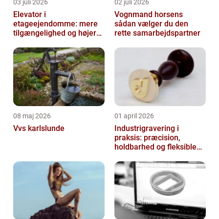
03 juli 2026
02 juli 2026
Elevator i
Vognmand horsens
etageejendomme: mere
sådan vælger du den
tilgængelighed og højere
rette samarbejdspartner
boligværdi
08 maj 2026
01 april 2026
Vvs karlslunde
Industrigravering i
praksis: præcision,
holdbarhed og fleksible
løsninger